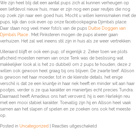
We zijn heel blij dat een aantal pups zich al kunnen verheugen op
een liefdevol nieuw huis, maar er zijn nog een paar reutjes die nog
op zoek zijn naar een goed huis. Mocht u willen kennismaken met de
pups, kijk dan ook even op onze facebookpagina Djimba’s place.
Daar staan nog veel meer foto’s van de pups
Duitse Doggen van
Djimba’s Place
. Met Pinksteren mogen de pups alweer gaan
verhuizen. Het zal wel ineens stil zijn in huis als ze weer vertrekken.
Uiteraard blijft er ook een pup, of eigenlijk 2. Zeker toen we plots
afscheid moesten nemen van onze Tenk was de beslissing wat
makkelijker (ook al is het zo dubbel) om 2 pups te houden, deze 2
willen ook gewoon heel graag bij ons blijven. De zwarte teef: Allison
is gewoon net haar moeder, tot in de kleinste details, het enige
verschil is dat ze een kruintje in haar nek heeft en minder wit aan haar
pootjes, verder is ze qua karakter en maniertjes echt precies Tundra.
Daarnaast heeft Amadeus ons hart veroverd, hij is een Harlekijn reu
met een mooi stabiel karakter. Toevallig zijn hij en Allison heel vaak
samen aan het slapen of spelen en ze zoeken ons ook het meeste
op.
voor
Posted in
Uncategorized
|
Reacties uitgeschakeld
Het