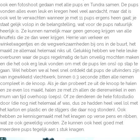
ook een fotoshoot gedaan met alle pups en Tundra samen. De pups
vonden alles even leuk en kregen heel veel aandacht, maar dat is
ook wel te verwachten wanneer je met 11 pups ergens heen gaat; je
staat gelijk volop in de belangstelling, wat voor de pups natuurlijk
heerlijk is. Ze kunnen namelijk maar geen genoeg krijgen van alle
knuffels die ze dan weer krijgen. Herrie van verkeer en
winkelwagentjes en de wegwerkzaamheden bij ons in de buurt, het
maakt ze allemaal helemaal niks uit. Gelukkig hebben we hele leuke
overburen waar de pups regelmatig de tuin onveilig mochten maken
en die het ook erg leuk vonden om met de pups (en ons) op stap te
gaan. Wel hebben we al heel snel ontdekt dat pups de uitvinders zijn
van ingewikkeld vlechtwerk, binnen 0.3 seconde zitten alle riemen
compleet in de knoop. Als je dan probeert ze uit de knoop te halen
en ze even los maakt, halen ze met z’n allen de dierenwinkel in een
mum van tijd overhoop (oeps). Of ze denderen de hele fotostudio
door (die nog niet helemaal af was, dus ze hadden heel veel lol met
het karton en plastic en de stijgers die daar nog stonden). Ook
hebben ze kennisgemaakt met het knagen op verse pens en ribben,
wat ze ook geweldig vonden. Ze kunnen ook heel goed met
meerdere pups tegelijk aan 1 stuk knagen.