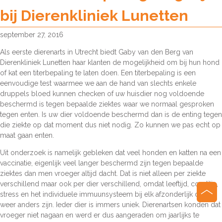
bij Dierenkliniek Lunetten
september 27, 2016
Als eerste dierenarts in Utrecht biedt Gaby van den Berg van
Dierenkliniek Lunetten haar klanten de mogelijkheid om bij hun hond
of kat een titerbepaling te laten doen. Een titerbepaling is een
eenvoudige test waarmee we aan de hand van slechts enkele
druppels bloed kunnen checken of uw huisdier nog voldoende
beschermd is tegen bepaalde ziektes waar we normaal gesproken
tegen enten. Is uw dier voldoende beschermd dan is de enting tegen
die ziekte op dat moment dus niet nodig. Zo kunnen we pas echt op
maat gaan enten.
Uit onderzoek is namelijk gebleken dat veel honden en katten na een
vaccinatie, eigenlijk veel langer beschermd zijn tegen bepaalde
ziektes dan men vroeger altijd dacht. Dat is niet alleen per ziekte
verschillend maar ook per dier verschillend, omdat leeftijd, conditie,
stress en het individuele immuunsysteem bij elk afzonderlijk dier
weer anders zijn. Ieder dier is immers uniek. Dierenartsen konden dat
vroeger niet nagaan en werd er dus aangeraden om jaarlijks te