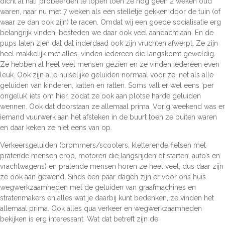
dicht al half probeerden te lopen toen ze nog geen 2 weken oud
waren, naar nu met 7 weken als een stelletje gekken door de tuin (of
waar ze dan ook zijn) te racen. Omdat wij een goede socialisatie erg
belangrijk vinden, besteden we daar ook veel aandacht aan. En de
pups laten zien dat dat inderdaad ook zijn vruchten afwerpt. Ze zijn
heel makkelijk met alles, vinden iedereen die langskomt geweldig.
Ze hebben al heel veel mensen gezien en ze vinden iedereen even
leuk. Ook zijn alle huiselijke geluiden normaal voor ze, net als alle
geluiden van kinderen, katten en ratten. Soms valt er wel eens ‘per
ongeluk’ iets om hier, zodat ze ook aan plotse harde geluiden
wennen. Ook dat doorstaan ze allemaal prima. Vorig weekend was er
iemand vuurwerk aan het afsteken in de buurt toen ze buiten waren
en daar keken ze niet eens van op.
Verkeersgeluiden (brommers/scooters, kletterende fietsen met
pratende mensen erop, motoren die langsrijden of starten, auto’s en
vrachtwagens) en pratende mensen horen ze heel veel, dus daar zijn
ze ook aan gewend. Sinds een paar dagen zijn er voor ons huis
wegwerkzaamheden met de geluiden van graafmachines en
stratenmakers en alles wat je daarbij kunt bedenken, ze vinden het
allemaal prima. Ook alles qua verkeer en wegwerkzaamheden
bekijken is erg interessant. Wat dat betreft zijn de