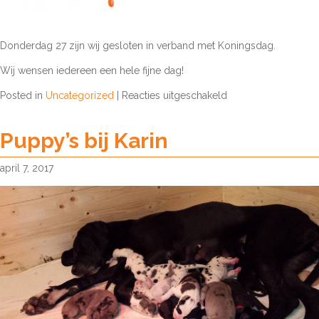
Donderdag 27 zijn wij gesloten in verband met Koningsdag.
Wij wensen iedereen een hele fijne dag!
voor
Posted in
Uncategorized
|
Reacties uitgeschakeld
Koningsdag
zijn
Puppy’s bij Karin
wij
gesloten
april 7, 2017