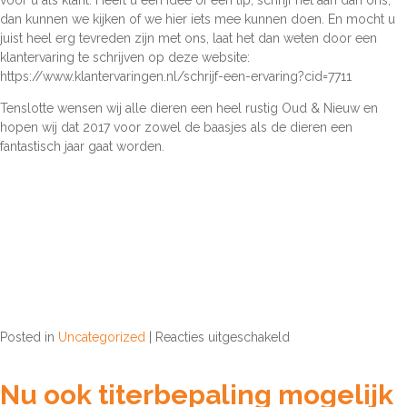
voor u als klant. Heeft u een idee of een tip,
schrijf het aan dan ons
,
dan kunnen we kijken of we hier iets mee kunnen doen. En mocht u
juist heel erg tevreden zijn met ons, laat het dan weten door een
klantervaring te schrijven op deze website:
https://www.klantervaringen.nl/schrijf-een-ervaring?cid=7711
Tenslotte wensen wij alle dieren een heel rustig Oud & Nieuw en
hopen wij dat 2017 voor zowel de baasjes als de dieren een
fantastisch jaar gaat worden.
voor
Posted in
Uncategorized
|
Reacties uitgeschakeld
Terugblik
op
Nu ook titerbepaling mogelijk
2016