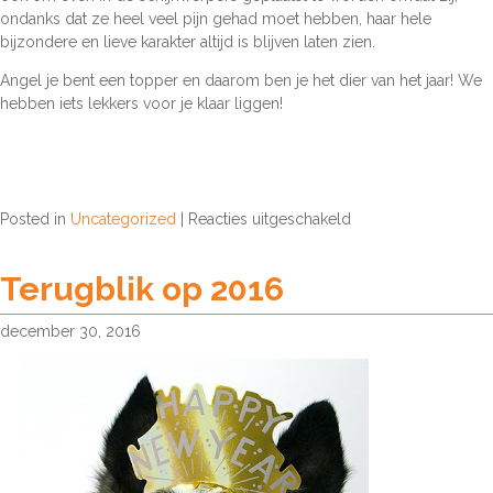
ondanks dat ze heel veel pijn gehad moet hebben, haar hele
bijzondere en lieve karakter altijd is blijven laten zien.
Angel je bent een topper en daarom ben je het dier van het jaar! We
hebben iets lekkers voor je klaar liggen!
voor
Posted in
Uncategorized
|
Reacties uitgeschakeld
Dier
van
Terugblik op 2016
het
jaar
december 30, 2016
2016