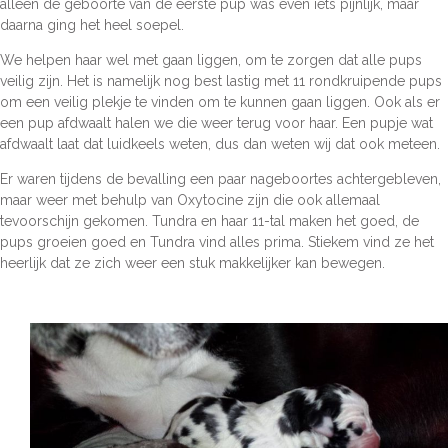
alleen de geboorte van de eerste pup was even iets pijnlijk, maar
daarna ging het heel soepel.
We helpen haar wel met gaan liggen, om te zorgen dat alle pups
veilig zijn. Het is namelijk nog best lastig met 11 rondkruipende pups
om een veilig plekje te vinden om te kunnen gaan liggen. Ook als er
een pup afdwaalt halen we die weer terug voor haar. Een pupje wat
afdwaalt laat dat luidkeels weten, dus dan weten wij dat ook meteen.
Er waren tijdens de bevalling een paar nageboortes achtergebleven,
maar weer met behulp van Oxytocine zijn die ook allemaal
tevoorschijn gekomen. Tundra en haar 11-tal maken het goed, de
pups groeien goed en Tundra vind alles prima. Stiekem vind ze het
heerlijk dat ze zich weer een stuk makkelijker kan bewegen.