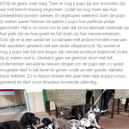
tot hij de grens over mag. Toen er nog 5 pups bij ons woonden zijn
we met bench-training begonnen, zodat we nog meer aan hun
zindelijkheid konden werken. En afgelopen weekend, toen de pups
11 weken waren hebben de laatste 2 pups hun perfecte plekje
gevonden. Het is zo mooi om te zien dat ze nu allemaal helemaal op
hun plek zijn en hoe goed ze het doen op hun nieuwe adressen.
Ook zijn er al een aantal ter socialisatie met andere honden mee aan
het wandelen geweest met een leuke uitlaatservice. Nu wonen er
nog 3 pups hier tot ook Angus zijn nieuwe avontuur tegemoet zodra
hij 15 weken oud is. Uiteraard gaan we gewoon door met het
ondernemen van allerlei nieuwe dingen om de pups een zo goed
mogelijke start in het leven te geven zodat ze een goede, stabiele
basis hebben. Zo is Allison alweer een paar keer naar puppycursus
geweest en start onze Amadeus komende zaterdag.