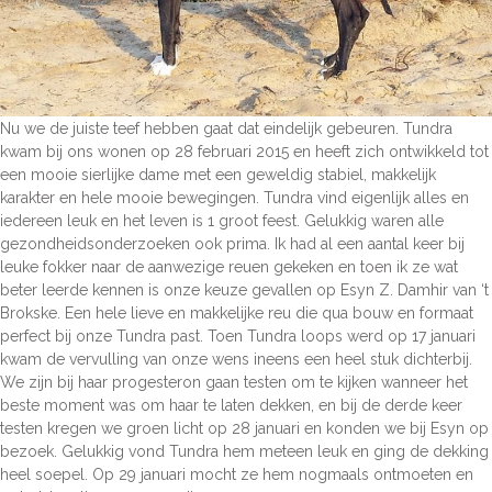
Nu we de juiste teef hebben gaat dat eindelijk gebeuren. Tundra
kwam bij ons wonen op 28 februari 2015 en heeft zich ontwikkeld tot
een mooie sierlijke dame met een geweldig stabiel, makkelijk
karakter en hele mooie bewegingen. Tundra vind eigenlijk alles en
iedereen leuk en het leven is 1 groot feest. Gelukkig waren alle
gezondheidsonderzoeken ook prima. Ik had al een aantal keer bij
leuke fokker naar de aanwezige reuen gekeken en toen ik ze wat
beter leerde kennen is onze keuze gevallen op Esyn Z. Damhir van ‘t
Brokske. Een hele lieve en makkelijke reu die qua bouw en formaat
perfect bij onze Tundra past. Toen Tundra loops werd op 17 januari
kwam de vervulling van onze wens ineens een heel stuk dichterbij.
We zijn bij haar progesteron gaan testen om te kijken wanneer het
beste moment was om haar te laten dekken, en bij de derde keer
testen kregen we groen licht op 28 januari en konden we bij Esyn op
bezoek. Gelukkig vond Tundra hem meteen leuk en ging de dekking
heel soepel. Op 29 januari mocht ze hem nogmaals ontmoeten en