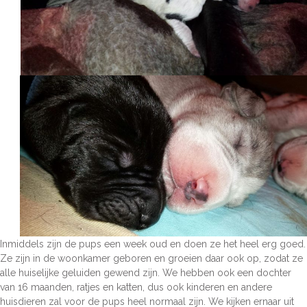
Inmiddels zijn de pups een week oud en doen ze het heel erg goed.
Ze zijn in de woonkamer geboren en groeien daar ook op, zodat ze
alle huiselijke geluiden gewend zijn. We hebben ook een dochter
van 16 maanden, ratjes en katten, dus ook kinderen en andere
huisdieren zal voor de pups heel normaal zijn. We kijken ernaar uit