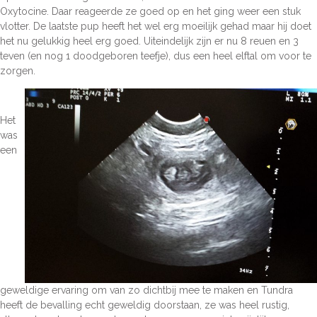
Oxytocine. Daar reageerde ze goed op en het ging weer een stuk
vlotter. De laatste pup heeft het wel erg moeilijk gehad maar hij doet
het nu gelukkig heel erg goed. Uiteindelijk zijn er nu 8 reuen en 3
teven (en nog 1 doodgeboren teefje), dus een heel elftal om voor te
zorgen.
Het
was
een
geweldige ervaring om van zo dichtbij mee te maken en Tundra
heeft de bevalling echt geweldig doorstaan, ze was heel rustig,