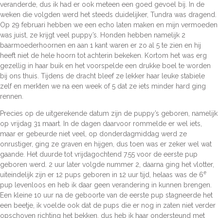
veranderde, dus ik had er ook meteen een goed gevoel bij. In de
weken die volgden werd het steeds duidelijker, Tundra was dragend.
Op 29 februari hebben we een echo laten maken en mijn vermoeden
was juist, ze krijgt veel puppy’s. Honden hebben namelijk 2
baarmoederhoornen en aan 1 kant waren er zo al 5 te zien en hij
heeft niet de hele hoorn tot achterin bekeken. Kortom het was erg
gezellig in haar buik en het voorspelde een drukke boel te worden
bij ons thuis. Tijdens de dracht bleef ze lekker haar leuke stabiele
zelf en merkten we na een week of 5 dat ze iets minder hard ging
rennen.
Precies op de uitgerekende datum zijn de puppy’s geboren, namelijk
op vrijdag 31 maart. In de dagen daarvoor rommelde er wel iets,
maar er gebeurde niet veel, op donderdagmiddag werd ze
onrustiger, ging ze graven en hijgen, dus toen was er zeker wel wat
gaande. Het duurde tot vrijdagochtend 7.55 voor de eerste pup
geboren werd. 2 uur later volgde nummer 2, daarna ging het vlotter,
e
uiteindelijk zijn er 12 pups geboren in 12 uur tijd, helaas was de 6
pup levenloos en heb ik daar geen verandering in kunnen brengen.
Een kleine 10 uur na de geboorte van de eerste pup stagneerde het
een beetje, ik voelde ook dat de pups die er nog in zaten niet verder
opschoven richting het bekken, dus heb ik haar ondersteund met