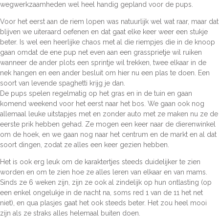
wegwerkzaamheden wel heel handig gepland voor de pups.
Voor het eerst aan de riem lopen was natuurlijk wel wat raar, maar dat
blijven we uiteraard oefenen en dat gaat elke keer weer een stukje
beter. Is wel een heerlijke chaos met al die riempjes die in de knoop
gaan omdat de ene pup net even aan een grassprietje wil ruiken
wanneer de ander plots een sprintje wil trekken, twee elkaar in de
nek hangen en een ander besluit om hier nu een plas te doen. Een
soort van levende spaghetti krijg je dan.
De pups spelen regelmatig op het gras en in de tuin en gaan
komend weekend voor het eerst naar het bos. We gaan ook nog
allemaal leuke uitstapjes met en zonder auto met ze maken nu ze de
eerste prik hebben gehad. Ze mogen een keer naar de dierenwinkel
om de hoek, en we gaan nog naar het centrum en de markt en al dat
soort dingen, zodat ze alles een keer gezien hebben.
Het is ook erg leuk om de karaktertjes steeds duidelijker te zien
worden en om te zien hoe ze alles leren van elkaar en van mams.
Sinds ze 6 weken zijn, zijn ze ook al zindelijk op hun ontlasting (op
een enkel ongelukje in de nacht na, soms red 1 van de 11 het net
niet), en qua plasjes gaat het ook steeds beter. Het zou heel mooi
zijn als ze straks alles helemaal buiten doen.