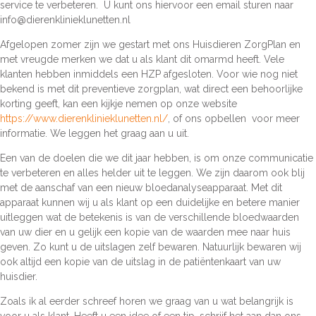
service te verbeteren.
U kunt ons hiervoor een email sturen naar
info@dierenklinieklunetten.nl
Afgelopen zomer zijn we gestart met ons Huisdieren ZorgPlan en
met vreugde merken we dat u als klant dit omarmd heeft. Vele
klanten hebben inmiddels een HZP afgesloten. Voor wie nog niet
bekend is met dit preventieve zorgplan, wat direct een behoorlijke
korting geeft, kan een kijkje nemen op onze website
https://www.dierenklinieklunetten.nl/
, of ons opbellen
voor meer
informatie. We leggen het graag aan u uit.
Een van de doelen die we dit jaar hebben, is om onze communicatie
te verbeteren en alles helder uit te leggen. We zijn daarom ook blij
met de aanschaf van een nieuw bloedanalyseapparaat. Met dit
apparaat kunnen wij u als klant op een duidelijke en betere manier
uitleggen wat de betekenis is van de verschillende bloedwaarden
van uw dier en u gelijk een kopie van de waarden mee naar huis
geven. Zo kunt u de uitslagen zelf bewaren. Natuurlijk bewaren wij
ook altijd een kopie van de uitslag in de patiëntenkaart van uw
huisdier.
Zoals ik al eerder schreef horen we graag van u wat belangrijk is