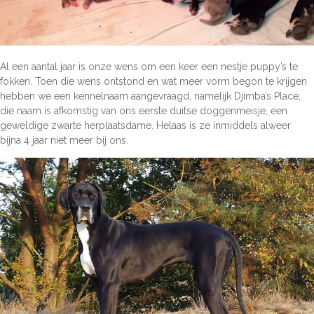
Al een aantal jaar is onze wens om een keer een nestje puppy’s te
fokken. Toen die wens ontstond en wat meer vorm begon te krijgen
hebben we een kennelnaam aangevraagd, namelijk Djimba’s Place,
die naam is afkomstig van ons eerste duitse doggenmeisje, een
geweldige zwarte herplaatsdame. Helaas is ze inmiddels alweer
bijna 4 jaar niet meer bij ons.