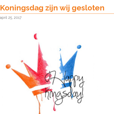
is
Koningsdag zijn wij gesloten
de
hoogste
april 25, 2017
tijd
voor
een
update
van
de
pups
van
Tundra