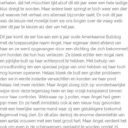
verhalen, dat het misschien lijkt alsof dit elk jaar weer een hele lastige
klus dreigt te worden. Maar iedere keer springt er toch weer een dier
uit waarvan het verhaal ons allemaal bijzonder raakt. En ook dit jaar
was de keuze niet moeilijk toen we ons bogen over de vraag welk
dier dit jaar te kiezen als dier van het jaar.
Dit jaar komt de eer toe aan een 9 jaar oude Amerikaanse Bulldog
met de toepasselijke naam Angel. Haar eigenaar deed afstand van
haar en ze werd opgevangen door een stichting die zich bekommert
om honden die hun huis verliezen. Ze bleek echter een nogal nare
en pijnlijke bult op haar achterpoot te hebben. Met behulp van
crowdfunding (en een speciaal prijsje van ons) hebben wij haar toch
nog kunnen opereren. Helaas bleek de bult een groter probleem
dan we in eerste instantie verwachtten en konden we haar poot
helaas niet meer redden. Maar Angel sloeg zich op wonderbaarlijke
wijze door deze tegenslag heen en liep vrolijk kwispelend binnen
voor haar controles. Weliswaar op 3 poten, maar Angel had geen
pijn meer. En ze heeft inmiddels ook al een nieuw huis gevonden
met een heerlijke warme mand waar zij een gelukkigere toekomst
tegemoet mag zien. En dit alles dankzij de enorme dierenliefde van
een aantal vrouwen met een heel groot hart. Maar Angel verdient het
ook om even in de schijnwerpers geplaatst te worden omdat zij,