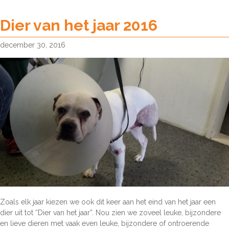
Puppy’s
bij
Dier van het jaar 2016
Karin
december 30, 2016
Zoals elk jaar kiezen we ook dit keer aan het eind van het jaar een
dier uit tot “Dier van het jaar”. Nou zien we zoveel leuke, bijzondere
en lieve dieren met vaak even leuke, bijzondere of ontroerende