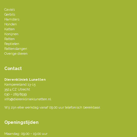
Cavia’s
Gerbils
Hamsters
Honden
Katten
Konijnen
Ratten
Reptielen
Rattenslangen
Overige dieren
Contact
Dierenkliniek Lunetten
Kampereiland 13-15
3524 CZ Utrecht
030 – 289 8939
info@dierenklinieklunetten.nl
Wij zijn elke werkdag vanaf 09.00 uur telefonisch bereikbaar.
Openingstijden
Maandag: 09.00 – 19.00 uur