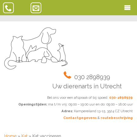
030 2898939
Uw dierenarts in Utrecht
Bel ons voor een afspraak of bij spoed:
030-2898939
Openingstijden:
ma t/m vrij: 09:00 – 19:00 uur en do: 09:00 – 18:00 uur
Adres:
Kampereiland 13-15, 3524 CZ Utrecht
Contactgegevens
&
routebeschrijving
Home
»
Kat
»
Kat vaccineren