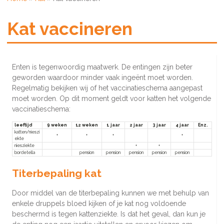
Kat vaccineren
Enten is tegenwoordig maatwerk. De entingen zijn beter
geworden waardoor minder vaak ingeënt moet worden.
Regelmatig bekijken wij of het vaccinatieschema aangepast
moet worden. Op dit moment geldt voor katten het volgende
vaccinatieschema:
leeftijd
9 weken
12 weken
1 jaar
2 jaar
3 jaar
4 jaar
Enz.
katten/nieszi
+
+
+
+
ekte
niesziekte
+
+
bordetella
pension
pension
pension
pension
pension
Titerbepaling kat
Door middel van de titerbepaling kunnen we met behulp van
enkele druppels bloed kijken of je kat nog voldoende
beschermd is tegen kattenziekte. Is dat het geval, dan kun je