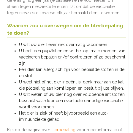
de enting nog een jaartje uitstellen en ervoor kiezen om
alleen tegen niesziekte te enten. Dit omdat de vaccinatie
tegen niesziekte sowieso elk jaar herhaald dient te worden.
Waarom zou u overwegen om de titerbepaling
te doen?
U wilt uw dier liever niet overmatig vaccineren.
U heeft een pup/kitten en wil het optimale moment van
vaccineren bepalen en/of controleren of ze beschermt
zijn.
Een dier kan allergisch zijn voor bepaalde stoffen in de
entstof .
U weet niet of het dier ingeënt is, denk maar aan de kat
die plotseling aan komt lopen en besluit bij ute blijven.
U wilt weten of uw dier nog over voldoende antistoffen
beschikt waardoor een eventuele onnodige vaccinatie
wordt voorkomen.
Het dier is ziek of heeft bijvoorbeeld een auto-
immuunziekte gehad.
Kijk op de pagina over
titerbepaling
voor meer informatie of