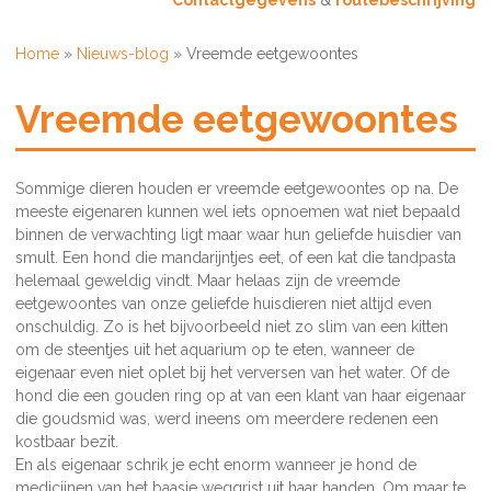
Contactgegevens
&
routebeschrijving
Home
»
Nieuws-blog
»
Vreemde eetgewoontes
Vreemde eetgewoontes
Sommige dieren houden er vreemde eetgewoontes op na. De
meeste eigenaren kunnen wel iets opnoemen wat niet bepaald
binnen de verwachting ligt maar waar hun geliefde huisdier van
smult. Een hond die mandarijntjes eet, of een kat die tandpasta
helemaal geweldig vindt. Maar helaas zijn de vreemde
eetgewoontes van onze geliefde huisdieren niet altijd even
onschuldig. Zo is het bijvoorbeeld niet zo slim van een kitten
om de steentjes uit het aquarium op te eten, wanneer de
eigenaar even niet oplet bij het verversen van het water. Of de
hond die een gouden ring op at van een klant van haar eigenaar
die goudsmid was, werd ineens om meerdere redenen een
kostbaar bezit.
En als eigenaar schrik je echt enorm wanneer je hond de
medicijnen van het baasje weggrist uit haar handen. Om maar te