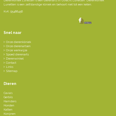
Dierenkliniek Lunetten is een dierenarts in Utrecht Lunetten. Dierenkliniek
Lunetten is een zelfstandige kliniek en behoort niet tot een keten.
KvK: 95488456
Snel naar
Onze dierenkliniek
Onze dierenartsen
Onze werkwijze
Spoed dierenarts
Dierenwinkel
Contact
Links
Sitemap
Dieren
Cavia’s
Gerbils
Hamsters
Honden
Katten
Konijnen