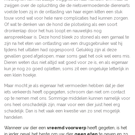
zwijgen over de opluchting die de nietsvermoedende dierenarts
voelde toen zij in de ontlasting van haar eigen kitten een stuk
touw vond wat voor hele nare complicaties had kunnen zorgen.
Of wat te denken van de hond die plotseling als een soort
dronkenlap door het huis loopt en nauwelijks nog
aanspreekbaar is. Deze hond bleek zo stoned als een garnaal te
zijn na het eten van ontlasting van een drugsgebruiker wat hij
tijdens het uitlaten had opgespoord. Gelukkig zijn al deze
gevallen goed afgelopen, maar soms gaat het ook wel eens mis.
Dieren weten dus niet altijd wat goed voor ze is, en als eigenaar
kun je nog zo goed opletten, soms zit een ongelukje letterlijk in
een klein hoekje.
Maar mocht je als eigenaar het vermoeden hebben dat je dier
iets verkeerds heeft opgegeten, schroom dan niet om contact
op te nemen met ons. Sommige middelen kunnen namelijk voor
ons heel onschadelijk zijn, maar voor een dier juist heel erg
schadelijk. Dan is het vaak een kwestie van zo snel mogelijk
handelen.
Wanneer uw dier een
vreemd voorwerp
heeft gegeten, is het
in ieder geval het beste om uw dier
geen eten
te geven en zo