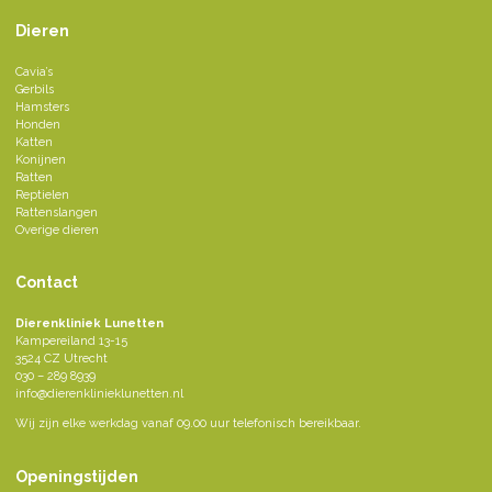
Dieren
Cavia’s
Gerbils
Hamsters
Honden
Katten
Konijnen
Ratten
Reptielen
Rattenslangen
Overige dieren
Contact
Dierenkliniek Lunetten
Kampereiland 13-15
3524 CZ Utrecht
030 – 289 8939
info@dierenklinieklunetten.nl
Wij zijn elke werkdag vanaf 09.00 uur telefonisch bereikbaar.
Openingstijden