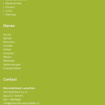
Dierenwinkel
Contact
Links
Sitemap
Dieren
Cavia’s
Gerbils
Hamsters
Honden
Katten
Konijnen
Ratten
Reptielen
Rattenslangen
Overige dieren
Contact
Dierenkliniek Lunetten
Kampereiland 13-15
3524 CZ Utrecht
030 – 289 8939
info@dierenklinieklunetten.nl