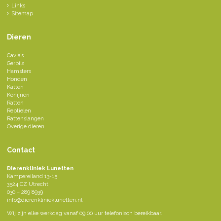
Links
Sitemap
Dieren
Cavia’s
Gerbils
Hamsters
Honden
Katten
Konijnen
Ratten
Reptielen
Rattenslangen
Overige dieren
Contact
Dierenkliniek Lunetten
Kampereiland 13-15
3524 CZ Utrecht
030 – 289 8939
info@dierenklinieklunetten.nl
Wij zijn elke werkdag vanaf 09.00 uur telefonisch bereikbaar.