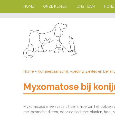
HOME
ONZE KLINIEK
ONS TEAM
HOND
Home
»
Konijnen: aanschaf, voeding, ziektes en behan
Myxomatose bij koni
Myxomatose is een virus uit de familie van het pokken 
met besmette dieren, door contact met planten, hooi, 