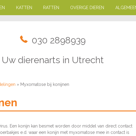
EN
KATTEN
RATTEN
OVERIGE DIEREN
ALGEMEE
030 2898939
Uw dierenarts in Utrecht
delingen
»
Myxomatose bij konijnen
jnen
virus. Een konijn kan besmet worden door middel van direct contact
voerbakjes e.d. waar een konijn met myxomatose mee in contact is