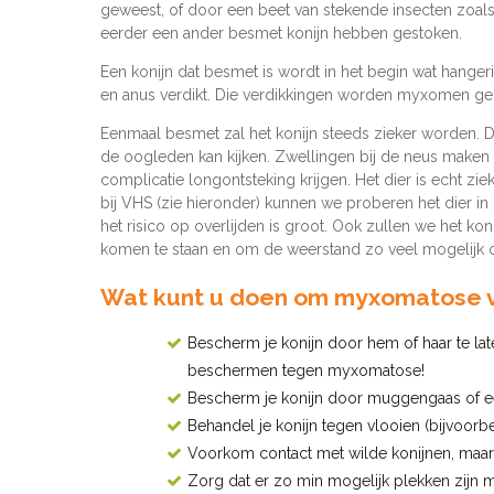
geweest, of door een beet van stekende insecten zoals 
eerder een ander besmet konijn hebben gestoken.
Een konijn dat besmet is wordt in het begin wat hange
en anus verdikt. Die verdikkingen worden myxomen 
Eenmaal besmet zal het konijn steeds zieker worden. 
de oogleden kan kijken. Zwellingen bij de neus maken 
complicatie longontsteking krijgen. Het dier is echt ziek 
bij VHS (zie hieronder) kunnen we proberen het dier in 
het risico op overlijden is groot. Ook zullen we het 
komen te staan en om de weerstand zo veel mogelijk o
Wat kunt u doen om myxomatose 
Bescherm je konijn door hem of haar te lat
beschermen tegen myxomatose!
Bescherm je konijn door muggengaas of ee
Behandel je konijn tegen vlooien (bijvoor
Voorkom contact met wilde konijnen, maar
Zorg dat er zo min mogelijk plekken zijn m