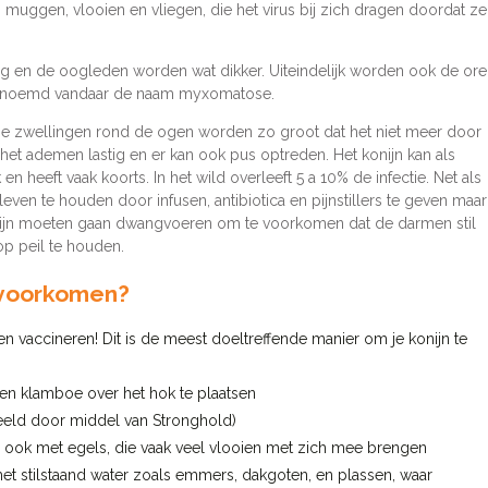
muggen, vlooien en vliegen, die het virus bij zich dragen doordat ze
rig en de oogleden worden wat dikker. Uiteindelijk worden ook de or
genoemd vandaar de naam myxomatose.
De zwellingen rond de ogen worden zo groot dat het niet meer door
het ademen lastig en er kan ook pus optreden. Het konijn kan als
en heeft vaak koorts. In het wild overleeft 5 a 10% de infectie. Net als
leven te houden door infusen, antibiotica en pijnstillers te geven maar
konijn moeten gaan dwangvoeren om te voorkomen dat de darmen stil
p peil te houden.
voorkomen?
en vaccineren! Dit is de meest doeltreffende manier om je konijn te
n klamboe over het hok te plaatsen
beeld door middel van Stronghold)
 ook met egels, die vaak veel vlooien met zich mee brengen
et stilstaand water zoals emmers, dakgoten, en plassen, waar