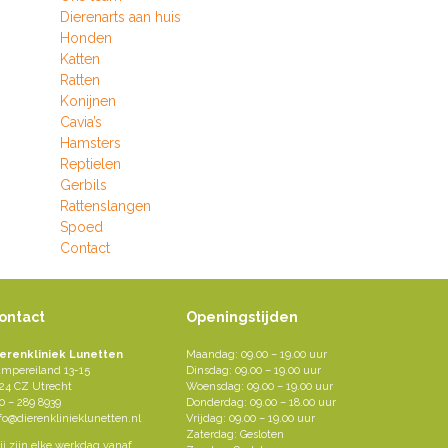
Dierenarts aan huis
Honden
Katten
Ratten
Konijnen
Cavia’s
Hamsters
Reptielen
Gerbils
Rattenslangen
Spoed
Contact
ontact
Openingstijden
ierenkliniek Lunetten
Maandag: 09.00 – 19.00 uur
mpereiland 13-15
Dinsdag: 09.00 – 19.00 uur
24 CZ Utrecht
Woensdag: 09.00 – 19.00 uur
0 – 289 8939
Donderdag: 09.00 – 18.00 uur
fo@dierenklinieklunetten.nl
Vrijdag: 09.00 – 19.00 uur
Zaterdag: Gesloten
j zijn elke werkdag vanaf