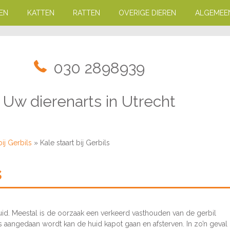
EN
KATTEN
RATTEN
OVERIGE DIEREN
ALGEMEE
030 2898939
Uw dierenarts in Utrecht
j Gerbils
»
Kale staart bij Gerbils
s
uid. Meestal is de oorzaak een verkeerd vasthouden van de gerbil
iks aangedaan wordt kan de huid kapot gaan en afsterven. In zo’n geval