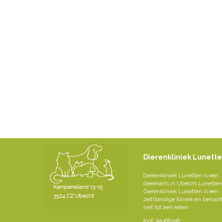
Dierenkliniek Lunett
Dierenkliniek Lunetten is een
dierenarts in Utrecht Lunetten
Dierenkliniek Lunetten is een
zelfstandige kliniek en behoor
niet tot een keten.
KvK: 95488456