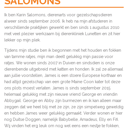
SALOMONS
Ik ben Karin Salomons, dierenarts voor gezelschapsdieren
alweer sinds september 2006. Ik heb na mijn afstuderen in
verschillende praktijken gewerkt en ben sinds 1 augustus 2010
met veel plezier werkzaam bij dierenkliniek Lunetten en zit hier
lekker op mijn plek.
Tijdens mijn studie ben ik begonnen met het houden en fokken
van tamme ratjes, mijn man deelt gelukkig mijn passie voor
ratjes. We wonen sinds 2007 in Duiven en sindsdien is onze
dierenbende uitgebreid met katten en honden. Ik zal ze allemaal
aan jullie voorstellen, James is een stoere Europese korthaar en
had altijd gezelschap van een grote Maine Coon kater tot deze
ons plots moest verlaten. James is sinds september 2015
helemaal gelukkig met zijn nieuwe vriend George en vriendin
Abbygail. George en Abby zijn burmezen en ik kan alleen maar
zeggen dat we heel blij met ze zijn, ze zijn simpelweg geweldig
en hebben James weer gelukkig gemaakt. Verder wonen er hier
nog Duitse Doggen, namelijk Babybelle, Amadeus, Elly en Fifi.
Wij vinden het erg leuk om nog wel eens een nestje te fokken,