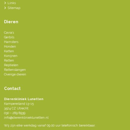
Links
Sitemap
Dieren
Cavia’s
Gerbils
Hamsters
Honden
Katten
Konijnen
Ratten
Reptielen
Rattenslangen
Overige dieren
Contact
Dierenkliniek Lunetten
Kampereiland 13-15
3524 CZ Utrecht
030 – 289 8939
info@dierenklinieklunetten.nl
Wij zijn elke werkdag vanaf 09.00 uur telefonisch bereikbaar.