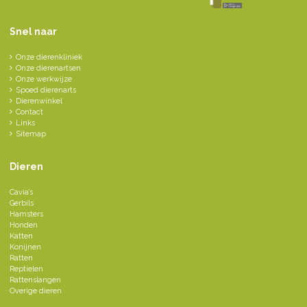
Snel naar
Onze dierenkliniek
Onze dierenartsen
Onze werkwijze
Spoed dierenarts
Dierenwinkel
Contact
Links
Sitemap
Dieren
Cavia’s
Gerbils
Hamsters
Honden
Katten
Konijnen
Ratten
Reptielen
Rattenslangen
Overige dieren