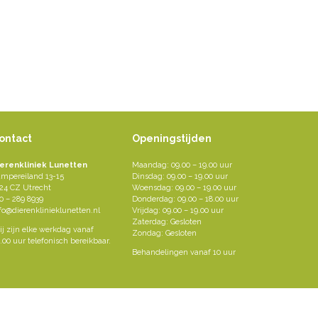
ontact
Openingstijden
ierenkliniek Lunetten
Maandag: 09.00 – 19.00 uur
mpereiland 13-15
Dinsdag: 09.00 – 19.00 uur
24 CZ Utrecht
Woensdag: 09.00 – 19.00 uur
0 – 289 8939
Donderdag: 09.00 – 18.00 uur
fo@dierenklinieklunetten.nl
Vrijdag: 09.00 – 19.00 uur
Zaterdag: Gesloten
j zijn elke werkdag vanaf
Zondag: Gesloten
.00 uur telefonisch bereikbaar.
Behandelingen vanaf 10 uur