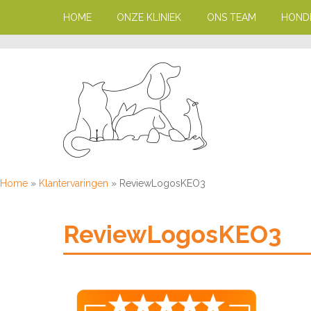
HOME
ONZE KLINIEK
ONS TEAM
HOND
Home
»
Klantervaringen
»
ReviewLogosKEO3
ReviewLogosKEO3