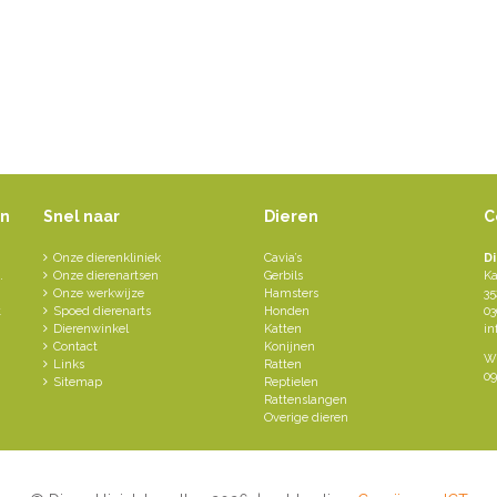
en
Snel naar
Dieren
C
Onze dierenkliniek
Cavia’s
D
.
Onze dierenartsen
Gerbils
Ka
Onze werkwijze
Hamsters
35
t
Spoed dierenarts
Honden
03
Dierenwinkel
Katten
in
Contact
Konijnen
Wi
Links
Ratten
09
Sitemap
Reptielen
Rattenslangen
Overige dieren