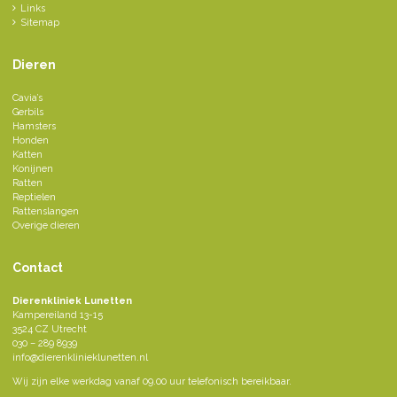
Links
Sitemap
Dieren
Cavia’s
Gerbils
Hamsters
Honden
Katten
Konijnen
Ratten
Reptielen
Rattenslangen
Overige dieren
Contact
Dierenkliniek Lunetten
Kampereiland 13-15
3524 CZ Utrecht
030 – 289 8939
info@dierenklinieklunetten.nl
Wij zijn elke werkdag vanaf 09.00 uur telefonisch bereikbaar.